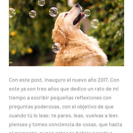
imagen
más
grande
Con este post, inauguro el nuevo año 2017. Con
este ya son tres años que dedico un rato de mi
tiempo a escribir pequeñas reflexiones con
preguntas poderosas, con el objetivo de que
cuando tú lo leas; te pares, leas, vuelvas a leer,
pienses y tomes conciencia de cosas, que hasta
el momento, nunca antes te habías parado a