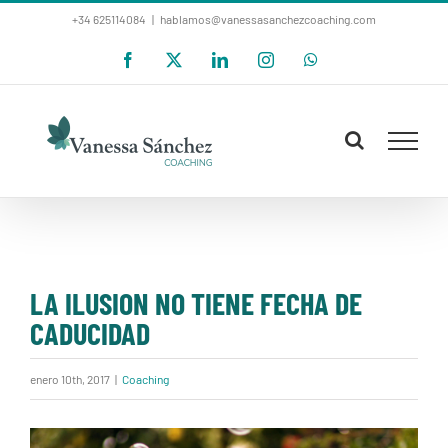
Saltar
+34 625114084
|
hablamos@vanessasanchezcoaching.com
al
Facebook
X
LinkedIn
Instagram
WhatsApp
contenido
LA ILUSION NO TIENE FECHA DE
CADUCIDAD
enero 10th, 2017
|
Coaching
Ver