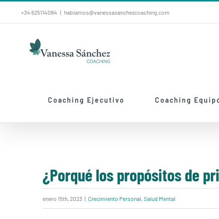
Saltar
+34 625114084
|
hablamos@vanessasanchezcoaching.com
al
contenido
Coaching Ejecutivo
Coaching Equip
¿Porqué los propósitos de p
enero 15th, 2023
|
Crecimiento Personal
,
Salud Mental