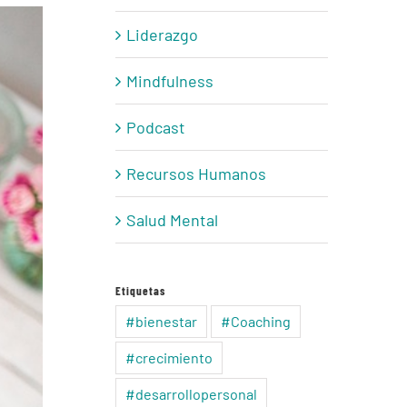
Liderazgo
Mindfulness
Podcast
Recursos Humanos
Salud Mental
Etiquetas
#bienestar
#Coaching
#crecimiento
#desarrollopersonal