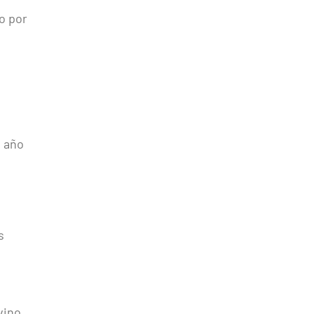
o por
o año
s
vino,