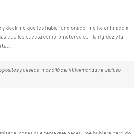
a y decirme que les había funcionado, me he animado a
nas que les cuesta comprometerse con la rigidez y la
rtad.
ropósitos y deseos, más allá del #bluemonday e incluso
imitada, cosas que tenía que hacer, me hubiera perdido