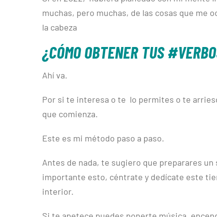
muchas, pero muchas, de las cosas que me oc
la cabeza
¿CÓMO OBTENER TUS #VERB
Ahí va.
Por si te interesa o te lo permites o te arri
que comienza.
Este es mi método paso a paso.
Antes de nada, te sugiero que preparares un si
importante esto, céntrate y dedícate este tie
interior.
Si te apetece puedes ponerte música, encend