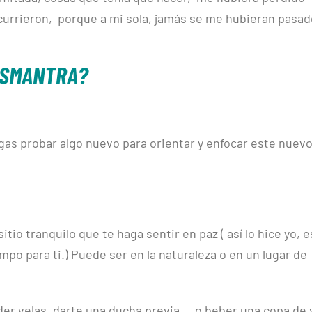
urrieron, porque a mi sola, jamás se me hubieran pasad
OSMANTRA?
esgas probar algo nuevo para orientar y enfocar este nuev
tio tranquilo que te haga sentir en paz ( así lo hice yo, e
mpo para ti.) Puede ser en la naturaleza o en un lugar de
er velas, darte una ducha previa… o beber una copa de 