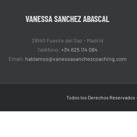
VANESSA SANCHEZ ABASCAL
28140 Fuente del Saz - Madrid
Teléfono:
+34 625 114 084
Email:
hablamos@vanessasanchezcoaching.com
Todos los Derechos Reservados