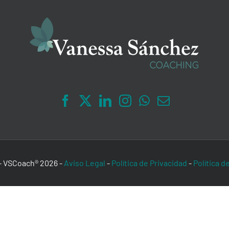
 - VSCoach®
2026
-
Aviso Legal
-
Política de Privacidad
-
Política d