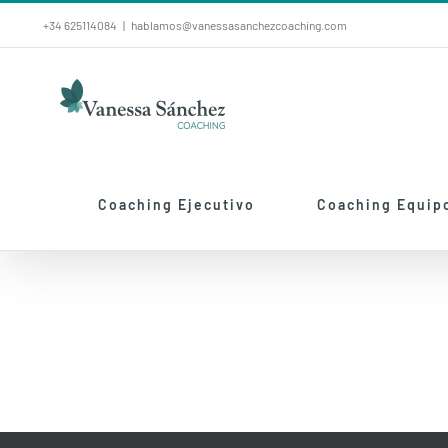
Saltar
+34 625114084
|
hablamos@vanessasanchezcoaching.com
al
contenido
Coaching Ejecutivo
Coaching Equip