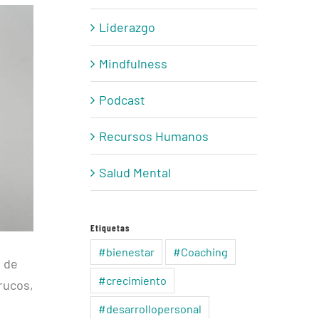
Liderazgo
Mindfulness
Podcast
Recursos Humanos
Salud Mental
Etiquetas
#bienestar
#Coaching
 de
#crecimiento
rucos,
#desarrollopersonal