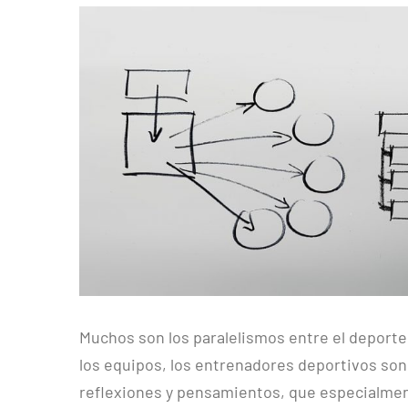
Ver
imagen
más
grande
Muchos son los paralelismos entre el deport
los equipos, los entrenadores deportivos son 
reflexiones y pensamientos, que especialmen