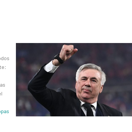
todos
te:
eas
el
opas