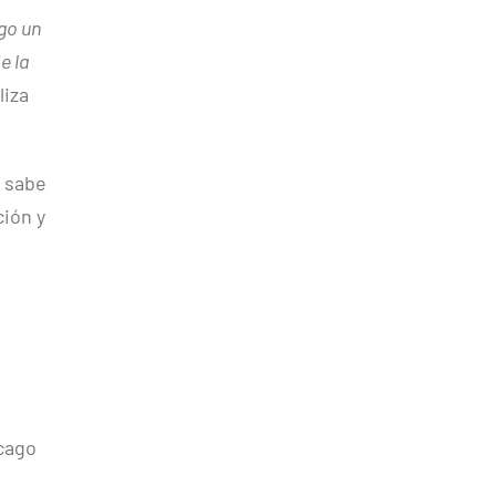
go un
e la
liza
 sabe
ción y
icago