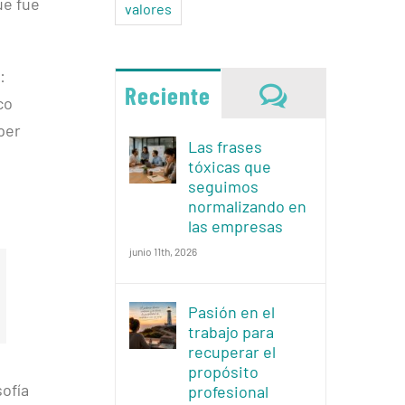
ue fue
valores
:
Comentario
Reciente
co
per
Las frases
tóxicas que
seguimos
normalizando en
las empresas
junio 11th, 2026
Pasión en el
trabajo para
recuperar el
propósito
sofía
profesional