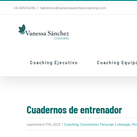
Saltar
+34 625114084
|
hablamos@vanessasanchezcoaching.com
al
contenido
Coaching Ejecutivo
Coaching Equip
Cuadernos de entrenador
septiembre 17th, 2022
|
Coaching
,
Crecimiento Personal
,
Liderazgo
,
Mi