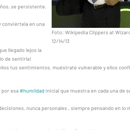
ños, se persistente.
 y conviértela en una
Foto: Wikipedia Clippers at Wizar
12/14/13
ue llegado lejos la
o de sentirla!
llos tus sentimientos. muéstrate vulnerable y ellos conf
o por esa
#humildad
inicial que muestra en cada una de s
cisiones, nunca personales , siempre pensando en lo 