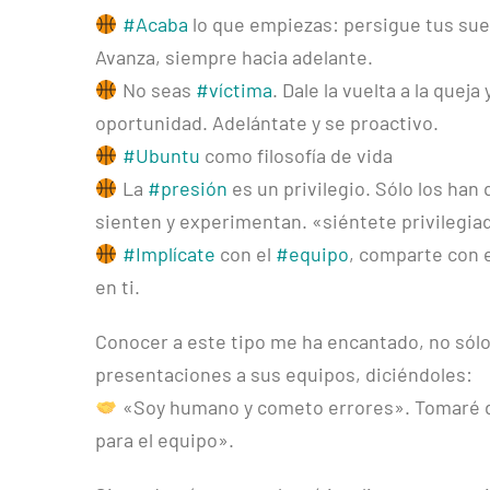
#Acaba
lo que empiezas: persigue tus sue
Avanza, siempre hacia adelante.
No seas
#víctima
. Dale la vuelta a la queja
oportunidad. Adelántate y se proactivo.
#Ubuntu
como filosofía de vida
La
#presión
es un privilegio. Sólo los han q
sienten y experimentan. «siéntete privilegiad
#Implícate
con el
#equipo
, comparte con e
en ti.
Conocer a este tipo me ha encantado, no sól
presentaciones a sus equipos, diciéndoles:
«Soy humano y cometo errores». Tomaré de
para el equipo».