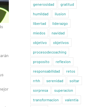
generosidad
gratitud
humildad
ilusion
libertad
liderazgo
ds
miedos
navidad
objetivo
objetivos
procesodecoaching
iarán
proposito
reflexion
responsabilidad
retos
us
rrhh
serenidad
soltar
mejor
sorpresa
superacion
transformacion
valentia