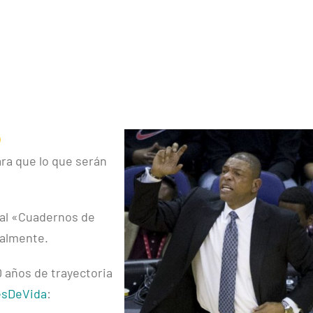
ra que lo que serán
tal «Cuadernos de
talmente.
 años de trayectoria
esDeVida
: