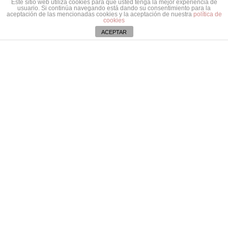
Este sitio web utiliza cookies para que usted tenga la mejor experiencia de
SÒLO 21 Días!!
usuario. Si continúa navegando está dando su consentimiento para la
03, 2015
aceptación de las mencionadas cookies y la aceptación de nuestra
política de
cookies
¿ACEPTAS EL
ACEPTAR
RETO?
SÒLO 21 Días!! ¿ACEPTAS EL RETO?
marzo 22nd, 2015
|
Coaching
Aviso de cookies