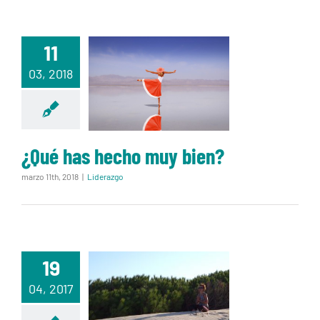
11
¿Qué has
03, 2018
hecho muy
bien?
¿Qué has hecho muy bien?
marzo 11th, 2018
|
Liderazgo
19
PARA SER MÁS
04, 2017
FELIZ,
PRACTICA LA