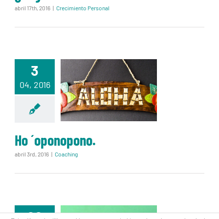
abril 17th, 2016
|
Crecimiento Personal
3
Ho
04, 2016
´oponopono.
Ho ´oponopono.
abril 3rd, 2016
|
Coaching
22