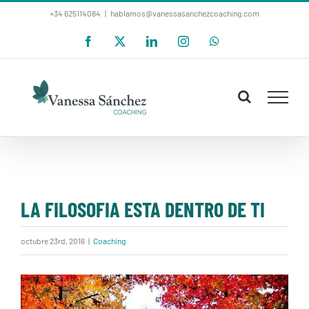
Saltar
+34 625114084
|
hablamos@vanessasanchezcoaching.com
al
Facebook
X
LinkedIn
Instagram
WhatsApp
contenido
LA FILOSOFIA ESTA DENTRO DE TI
octubre 23rd, 2016
|
Coaching
Ver
imagen