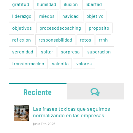
gratitud
humildad
ilusion
libertad
liderazgo
miedos
navidad
objetivo
objetivos
procesodecoaching
proposito
reflexion
responsabilidad
retos
rrhh
serenidad
soltar
sorpresa
superacion
transformacion
valentia
valores
Comentari
Reciente
Las frases tóxicas que seguimos
normalizando en las empresas
junio 11th, 2026