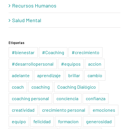
Recursos Humanos
Salud Mental
Etiquetas
#bienestar
#Coaching
#crecimiento
#desarrollopersonal
#equipos
accion
adelante
aprendizaje
brillar
cambio
coach
coaching
Coaching Dialógico
coaching personal
conciencia
confianza
creatividad
crecimiento personal
emociones
equipo
felicidad
formacion
generosidad