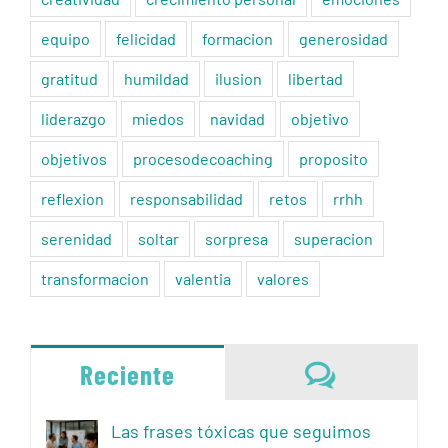
equipo
felicidad
formacion
generosidad
gratitud
humildad
ilusion
libertad
liderazgo
miedos
navidad
objetivo
objetivos
procesodecoaching
proposito
reflexion
responsabilidad
retos
rrhh
serenidad
soltar
sorpresa
superacion
transformacion
valentia
valores
Comentari
Reciente
Las frases tóxicas que seguimos