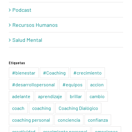
Podcast
Recursos Humanos
Salud Mental
Etiquetas
#bienestar
#Coaching
#crecimiento
#desarrollopersonal
#equipos
accion
adelante
aprendizaje
brillar
cambio
coach
coaching
Coaching Dialógico
coaching personal
conciencia
confianza
creatividad
crecimiento personal
emociones