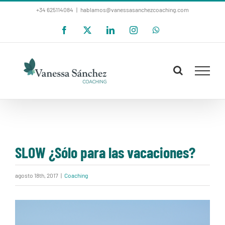
Saltar
+34 625114084
|
hablamos@vanessasanchezcoaching.com
al
Facebook
X
LinkedIn
Instagram
WhatsApp
contenido
SLOW ¿Sólo para las vacaciones?
agosto 18th, 2017
|
Coaching
Ver
imagen