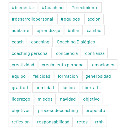
#bienestar
#Coaching
#crecimiento
#desarrollopersonal
#equipos
accion
adelante
aprendizaje
brillar
cambio
coach
coaching
Coaching Dialógico
coaching personal
conciencia
confianza
creatividad
crecimiento personal
emociones
equipo
felicidad
formacion
generosidad
gratitud
humildad
ilusion
libertad
liderazgo
miedos
navidad
objetivo
objetivos
procesodecoaching
proposito
reflexion
responsabilidad
retos
rrhh