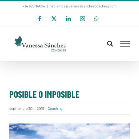
Saltar
+34 625114084
|
hablamos@vanessasanchezcoaching.com
al
Facebook
X
LinkedIn
Instagram
WhatsApp
contenido
POSIBLE O IMPOSIBLE
septiembre 30th, 2015
|
Coaching
Ver
imagen