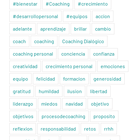
#bienestar
#Coaching
#crecimiento
#desarrollopersonal
#equipos
accion
adelante
aprendizaje
brillar
cambio
coach
coaching
Coaching Dialógico
coaching personal
conciencia
confianza
creatividad
crecimiento personal
emociones
equipo
felicidad
formacion
generosidad
gratitud
humildad
ilusion
libertad
liderazgo
miedos
navidad
objetivo
objetivos
procesodecoaching
proposito
reflexion
responsabilidad
retos
rrhh