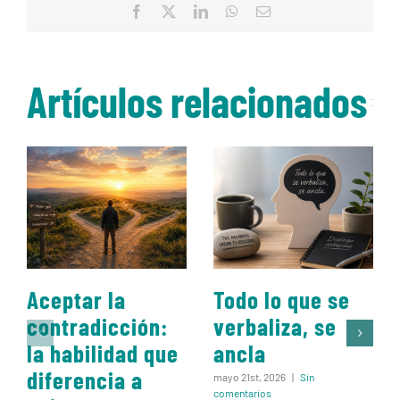
Facebook
X
LinkedIn
WhatsApp
Correo
electrónico
Artículos relacionados
Aceptar la
Todo lo que se
contradicción:
verbaliza, se
la habilidad que
ancla
diferencia a
mayo 21st, 2026
|
Sin
comentarios