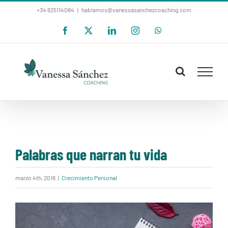
Saltar
+34 625114084
|
hablamos@vanessasanchezcoaching.com
al
Facebook
X
LinkedIn
Instagram
WhatsApp
contenido
Palabras que narran tu vida
marzo 4th, 2018
|
Crecimiento Personal
Ver
imagen