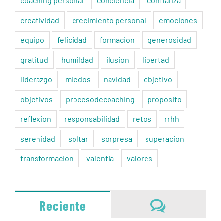
coaching personal
conciencia
confianza
creatividad
crecimiento personal
emociones
equipo
felicidad
formacion
generosidad
gratitud
humildad
ilusion
libertad
liderazgo
miedos
navidad
objetivo
objetivos
procesodecoaching
proposito
reflexion
responsabilidad
retos
rrhh
serenidad
soltar
sorpresa
superacion
transformacion
valentia
valores
Comentari
Reciente