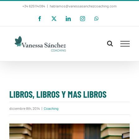
Saltar
+34 625114084
|
hablamos@vanessasanchezcoaching.com
al
Facebook
X
LinkedIn
Instagram
WhatsApp
contenido
LIBROS, LIBROS Y MAS LIBROS
diciembre 8th, 2014
|
Coaching
Ver
imagen