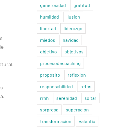
generosidad
gratitud
humildad
ilusion
libertad
liderazgo
as
miedos
navidad
de
objetivo
objetivos
procesodecoaching
atural.
proposito
reflexion
responsabilidad
retos
os
a.
rrhh
serenidad
soltar
sorpresa
superacion
transformacion
valentia