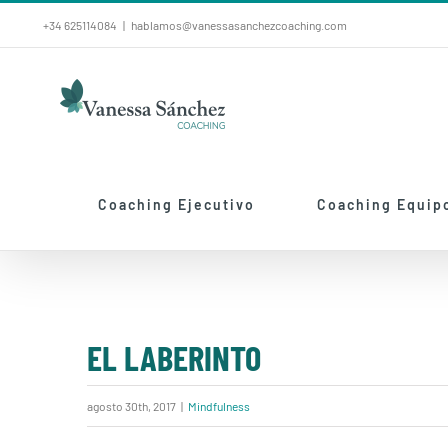
Saltar
+34 625114084
|
hablamos@vanessasanchezcoaching.com
al
contenido
Coaching Ejecutivo
Coaching Equip
EL LABERINTO
agosto 30th, 2017
|
Mindfulness