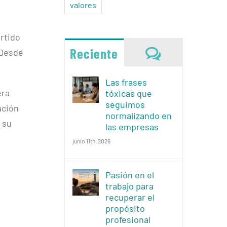
valores
rtido
Comentario
Reciente
 Desde
Las frases
era
tóxicas que
seguimos
ación
normalizando en
 su
las empresas
junio 11th, 2026
Pasión en el
trabajo para
recuperar el
propósito
profesional