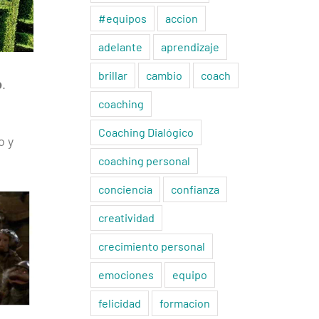
#equipos
accion
adelante
aprendizaje
brillar
cambio
coach
o
.
coaching
Coaching Dialógico
o y
coaching personal
conciencia
confianza
creatividad
crecimiento personal
emociones
equipo
felicidad
formacion