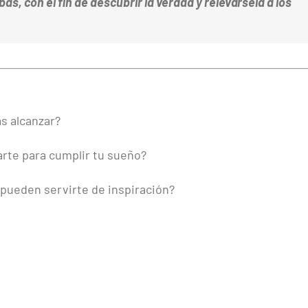
, con el fin de descubrir la verdad y relevársela a los
as alcanzar?
arte para cumplir tu sueño?
pueden servirte de inspiración?