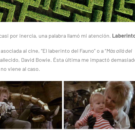
casi por inercia, una palabra llamó mi atención.
Laberint
ociada al cine, “El laberinto del Fauno” o a “
Más allá del
fallecido, David Bowie. Ésta última me impactó demasiad
no viene al caso.