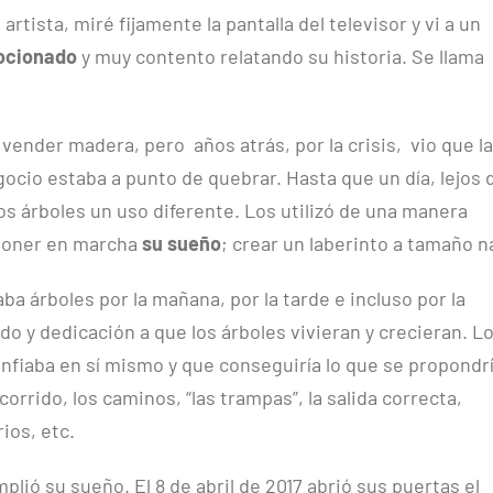
tista, miré fijamente la pantalla del televisor y vi a un
mocionado
y muy contento relatando su historia. Se llama
vender madera, pero años atrás, por la crisis, vio que l
ocio estaba a punto de quebrar. Hasta que un día, lejos 
los árboles un uso diferente. Los utilizó de una manera
 poner en marcha
su sueño
; crear un laberinto a tamaño n
aba árboles por la mañana, por la tarde e incluso por la
o y dedicación a que los árboles vivieran y crecieran. L
onfiaba en sí mismo y que conseguiría lo que se propondrí
orrido, los caminos, “las trampas”, la salida correcta,
ios, etc.
plió su sueño. El 8 de abril de 2017 abrió sus puertas el