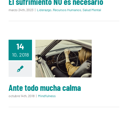
El sufrimiento NO es necesario
marzo 24th, 2023
|
Liderazgo
,
Recursos Humanos
,
Salud Mental
14
Ante todo
10, 2018
mucha calma
Ante todo mucha calma
octubre 14th, 2018
|
Mindfulness