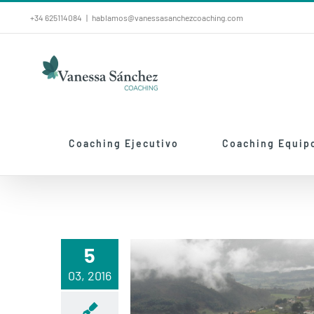
Saltar
+34 625114084
|
hablamos@vanessasanchezcoaching.com
al
contenido
Coaching Ejecutivo
Coaching Equip
5
03, 2016
SILENCIO