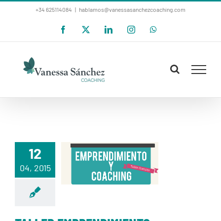
Saltar
+34 625114084
|
hablamos@vanessasanchezcoaching.com
al
Facebook
X
LinkedIn
Instagram
WhatsApp
contenido
12
TALLER
04, 2015
EMPRENDIMIENTO