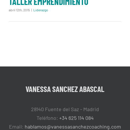
TALLER EMPRENDIMIENTO
abril 12th, 2015
|
Liderazgo
VANESSA SANCHEZ ABASCAL
28140 Fuente del Saz - Madrid
Teléfono:
+34 625 114 084
Email:
hablamos@vanessasanchezcoaching.com