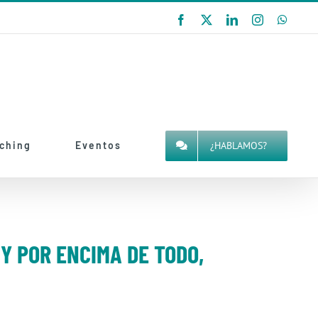
Facebook
X
LinkedIn
Instagram
Whats
¿HABLAMOS?
aching
Eventos
Y POR ENCIMA DE TODO,