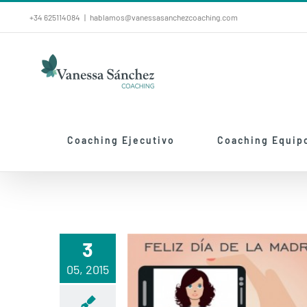
Saltar
+34 625114084
|
hablamos@vanessasanchezcoaching.com
al
contenido
Coaching Ejecutivo
Coaching Equip
3
05, 2015