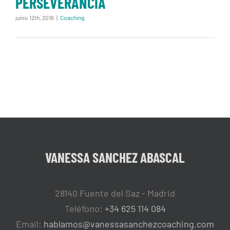
PERSEVERANCIA
junio 12th, 2016
|
Coaching
VANESSA SANCHEZ ABASCAL
28140 Fuente del Saz - Madrid
Teléfono:
+34 625 114 084
Email:
hablamos@vanessasanchezcoaching.com