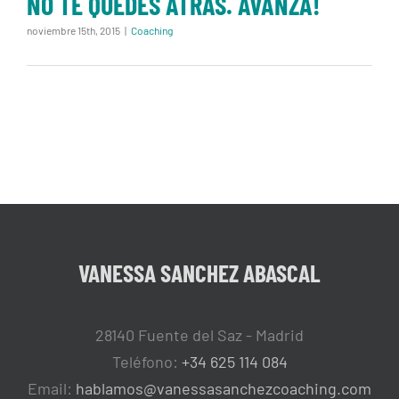
NO TE QUEDES ATRAS. AVANZA!
noviembre 15th, 2015
|
Coaching
VANESSA SANCHEZ ABASCAL
28140 Fuente del Saz - Madrid
Teléfono:
+34 625 114 084
Email:
hablamos@vanessasanchezcoaching.com