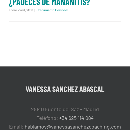
¿PADECES DE MAÑANITIS?
enero 22nd, 2016
|
Crecimiento Personal
VANESSA SANCHEZ ABASCAL
28140 Fuente del Saz - Madrid
Teléfono:
+34 625 114 084
Email:
hablamos@vanessasanchezcoaching.com