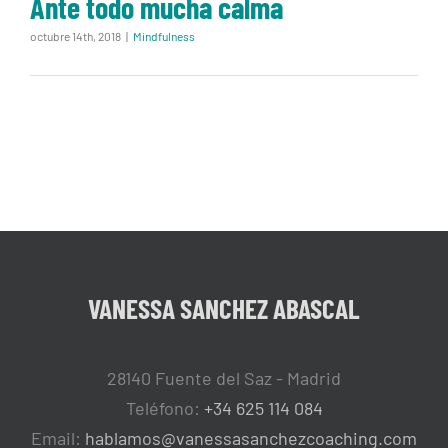
Ante todo mucha calma
octubre 14th, 2018
|
Mindfulness
VANESSA SANCHEZ ABASCAL
28140 Fuente del Saz - Madrid
Teléfono:
+34 625 114 084
Email:
hablamos@vanessasanchezcoaching.com