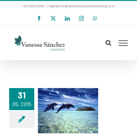
Saltar
+34 625114084
|
hablamos@vanessasanchezcoaching.com
al
Facebook
X
LinkedIn
Instagram
WhatsApp
contenido
31
¿CUANDO HAS
05, 2015
FLUIDO POR
ULTIMA VEZ?