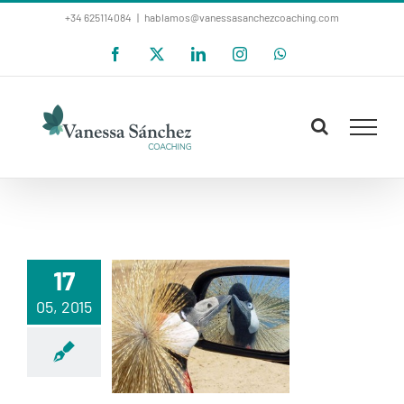
Saltar
+34 625114084
|
hablamos@vanessasanchezcoaching.com
al
Facebook
X
LinkedIn
Instagram
WhatsApp
contenido
17
05, 2015
CURIOSEANDO
…