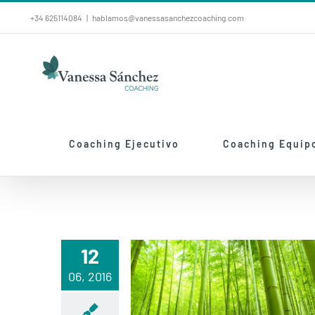
Saltar
+34 625114084
|
hablamos@vanessasanchezcoaching.com
al
contenido
Coaching Ejecutivo
Coaching Equip
12
06, 2016
PERSEVERANCIA