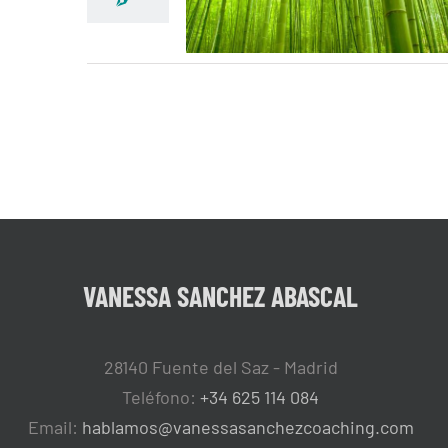
VANESSA SANCHEZ ABASCAL
28140 Fuente del Saz - Madrid
Teléfono:
+34 625 114 084
Email:
hablamos@vanessasanchezcoaching.com