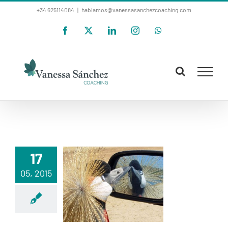
Saltar
+34 625114084
|
hablamos@vanessasanchezcoaching.com
al
Facebook
X
LinkedIn
Instagram
WhatsApp
contenido
17
05, 2015
CURIOSEANDO
…