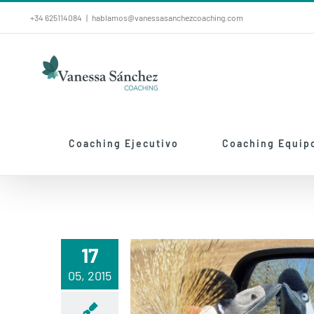
Saltar
+34 625114084
|
hablamos@vanessasanchezcoaching.com
al
contenido
Coaching Ejecutivo
Coaching Equip
17
05, 2015