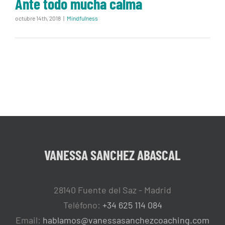
Ante todo mucha calma
octubre 14th, 2018
|
Mindfulness
VANESSA SANCHEZ ABASCAL
28140 Fuente del Saz - Madrid
Teléfono:
+34 625 114 084
Email:
hablamos@vanessasanchezcoaching.com