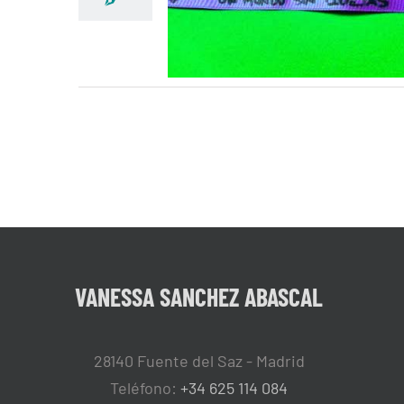
RETO ; UN MUNDO SI
QUEJAS!
VANESSA SANCHEZ ABASCAL
28140 Fuente del Saz - Madrid
Teléfono:
+34 625 114 084