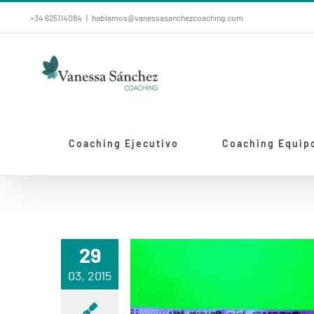
Saltar
+34 625114084
|
hablamos@vanessasanchezcoaching.com
al
contenido
Coaching Ejecutivo
Coaching Equip
29
MIS REFLEXIONES Y
03, 2015
APRENDIZAJES SOBRE