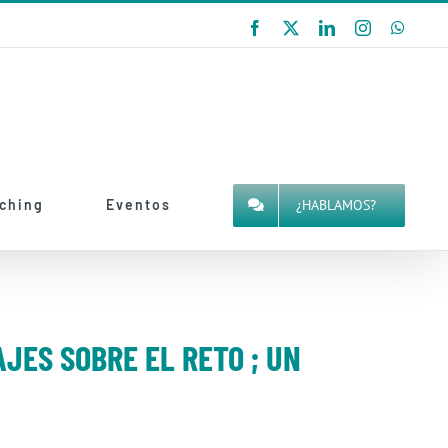
Facebook
X
LinkedIn
Instagram
Whats
¿HABLAMOS?
aching
Eventos
JES SOBRE EL RETO ; UN