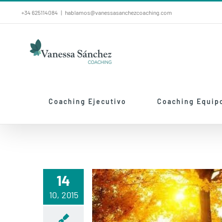
Saltar
+34 625114084
|
hablamos@vanessasanchezcoaching.com
al
contenido
Coaching Ejecutivo
Coaching Equip
14
10, 2015