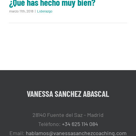
¿Qué has hecho muy bien?
marzo 11th, 2018
|
Liderazgo
VANESSA SANCHEZ ABASCAL
28140 Fuente del Saz - Madrid
Teléfono:
+34 625 114 084
Email:
hablamos@vanessasanchezcoaching.com