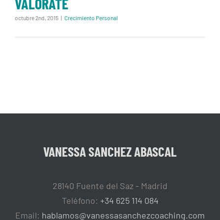
VALORATE
octubre 2nd, 2015
|
Crecimiento Personal
VANESSA SANCHEZ ABASCAL
28140 Fuente del Saz - Madrid
Teléfono:
+34 625 114 084
Email:
hablamos@vanessasanchezcoaching.com