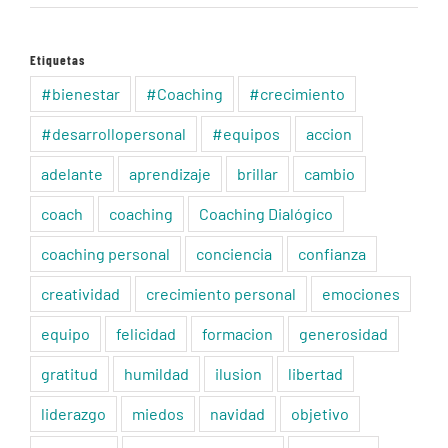
Etiquetas
#bienestar
#Coaching
#crecimiento
#desarrollopersonal
#equipos
accion
adelante
aprendizaje
brillar
cambio
coach
coaching
Coaching Dialógico
coaching personal
conciencia
confianza
creatividad
crecimiento personal
emociones
equipo
felicidad
formacion
generosidad
gratitud
humildad
ilusion
libertad
liderazgo
miedos
navidad
objetivo