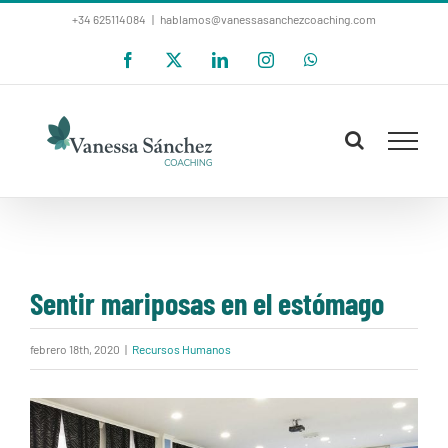
Saltar
+34 625114084
|
hablamos@vanessasanchezcoaching.com
al
Facebook
X
LinkedIn
Instagram
WhatsApp
contenido
Sentir mariposas en el estómago
febrero 18th, 2020
|
Recursos Humanos
Ver
imagen