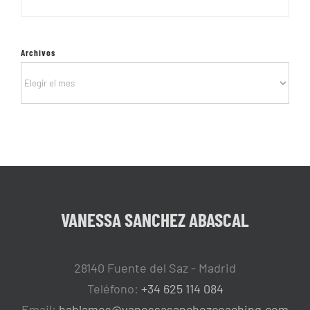
Archivos
Archivos
VANESSA SANCHEZ ABASCAL
28140 Fuente del Saz - Madrid
Teléfono:
+34 625 114 084
Email:
hablamos@vanessasanchezcoaching.com