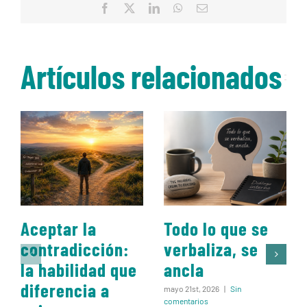
Facebook
X
LinkedIn
WhatsApp
Correo
electrónico
Artículos relacionados
Aceptar la
Todo lo que se
contradicción:
verbaliza, se
la habilidad que
ancla
diferencia a
mayo 21st, 2026
|
Sin
comentarios